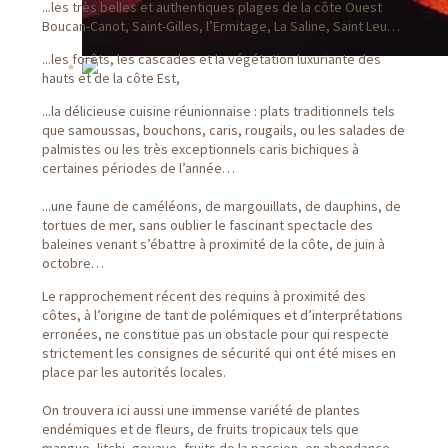
...les très belles et authentiques plages de la côte Ouest
Boucan-Canot, Saint-Gilles, l’Ermitage, La Saline, Saint Leu…
...les forêts, les cascades et la végétation luxuriante des
hauts et de la côte Est,
...la délicieuse cuisine réunionnaise : plats traditionnels tels
que samoussas, bouchons, caris, rougails, ou les salades de
palmistes ou les très exceptionnels caris bichiques à
certaines périodes de l’année…
...une faune de caméléons, de margouillats, de dauphins, de
tortues de mer, sans oublier le fascinant spectacle des
baleines venant s’ébattre à proximité de la côte, de juin à
octobre…
Le rapprochement récent des requins à proximité des
côtes, à l’origine de tant de polémiques et d’interprétations
erronées, ne constitue pas un obstacle pour qui respecte
strictement les consignes de sécurité qui ont été mises en
place par les autorités locales.
On trouvera ici aussi une immense variété de plantes
endémiques et de fleurs, de fruits tropicaux tels que
mangue, litchi, goyave, fruits de la passion, en abondance