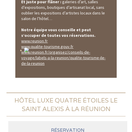
Et juste pour flâner :
galeries d’art, salles
autres sites authentiques;
d’expositions, boutiques d’artisanat local, sans
Visite de l'île et ses villages créoles;
oublier les expositions d’artistes locaux dans le
Randonnées à pied;
salon de l’hôtel…
Randonnées à cheval, en VTT et en 4x4;
Golf (deux parcours de 18 trous et un de 9 trous,
Notre équipe vous conseille et peut
situés respectivement à 10, 20 et 35 mn de l’hôtel)
s’occuper de toutes vos réservations.
Escalade;
www.reunion.fr
Survol de l'île en hélicoptère ou en ULM;
www.qualite-tourisme.gouv.fr
Parapente et deltaplane, parachutisme…
www.reunion.fr/organisez/conseils-de-
voyage/labels-a-la-reunion/qualite-tourisme-ile-
de-la-reunion
HÔTEL LUXE QUATRE ÉTOILES LE
SAINT ALEXIS À LA RÉUNION
RÉSERVATION