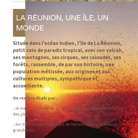
LA RÉUNION, UNE ÎLE, UN
MONDE
Située dans l’océan Indien, l’île de La Réunion,
petit coin de paradis tropical, avec son volcan,
ses montagnes, ses cirques, ses cascades, ses
forêts, rassemble, de par son histoire, une
population métissée, aux origines et aux
cultures multiples, sympathique et
accueillante.
On restera ébahi par...
...le majestueux volcan du Piton de la Fournaise (2632m), l’un
des plus actifs au monde.
...les trois cirques intérieurs de Mafate, Cilaos, et Salazie,
grandioses.